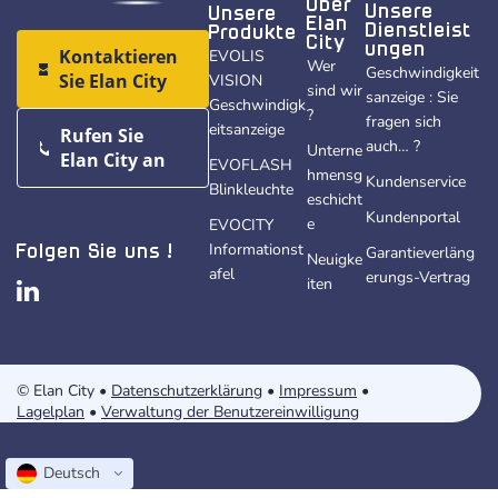
Über
Unsere
Unsere
Elan
Dienstleist
Produkte
City
ungen
Kontaktieren
EVOLIS
Wer
Geschwindigkeit
Sie Elan City
VISION
sind wir
sanzeige : Sie
Geschwindigk
?
fragen sich
eitsanzeige
Rufen Sie
auch… ?
Unterne
Elan City an
EVOFLASH
hmensg
Kundenservice
Blinkleuchte
eschicht
Kundenportal
e
EVOCITY
Informationst
Garantieverläng
Folgen Sie uns !
Neuigke
afel
erungs-Vertrag
iten
© Elan City •
Datenschutzerklärung
•
Impressum
•
Lagelplan
•
Verwaltung der Benutzereinwilligung
Deutsch