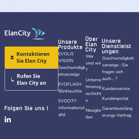
Über
Unsere
Unsere
Elan
Dienstleist
Produkte
City
ungen
Kontaktieren
EVOLIS
Wer
Geschwindigkeit
Sie Elan City
VISION
sind wir
sanzeige : Sie
Geschwindigk
?
fragen sich
eitsanzeige
Rufen Sie
auch… ?
Unterne
Elan City an
EVOFLASH
hmensg
Kundenservice
Blinkleuchte
eschicht
Kundenportal
e
EVOCITY
Informationst
Garantieverläng
Folgen Sie uns !
Neuigke
afel
erungs-Vertrag
iten